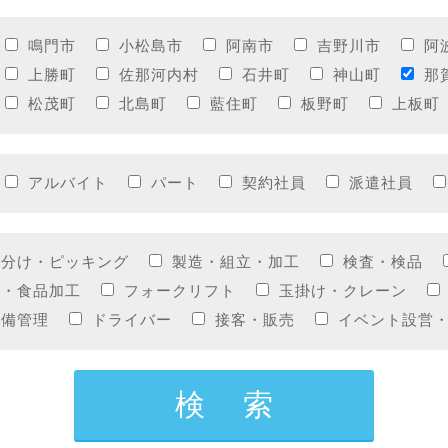
鳴門市
小松島市
阿南市
吉野川市
阿
上勝町
佐那河内村
石井町
神山町
那
松茂町
北島町
藍住町
板野町
上板町
アルバイト
パート
契約社員
派遣社員
仕分け・ピッキング
製造・組立・加工
検査・検品
造・食品加工
フォークリフト
玉掛け・クレーン
設備管理
ドライバー
接客・販売
イベント設営