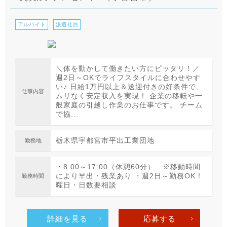
アルバイト
派遣社員
＼体を動かして働きたい方にピッタリ！／
週2日～OKでライフスタイルに合わせやす
い♪ 日給1万円以上＆送迎付きの好条件で、
仕事内容
ムリなく安定収入を実現！ 企業の移転や一
般家庭の引越し作業のお仕事です。 チーム
で協...
栃木県宇都宮市平出工業団地
勤務地
・8:00～17:00（休憩60分） ※移動時間
により早出・残業あり ・週2日～勤務OK！
勤務時間
曜日・日数要相談
詳細を見る
応募する