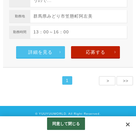
うので...
群馬県みどり市笠懸町阿左美
勤務地
13：00～16：00
勤務時間
詳細を見る
応募する
1
>
>>
© YUUYUUWORLD. All Right Reserved.
Googleアナリティクスの利用について
同意して閉じる