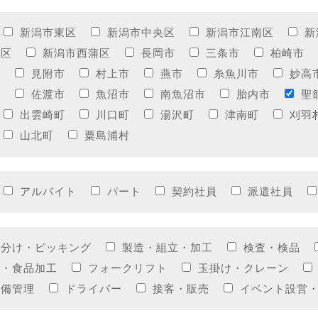
新潟市東区
新潟市中央区
新潟市江南区
新
西区
新潟市西蒲区
長岡市
三条市
柏崎市
市
見附市
村上市
燕市
糸魚川市
妙高
市
佐渡市
魚沼市
南魚沼市
胎内市
聖
出雲崎町
川口町
湯沢町
津南町
刈羽
山北町
粟島浦村
アルバイト
パート
契約社員
派遣社員
仕分け・ピッキング
製造・組立・加工
検査・検品
造・食品加工
フォークリフト
玉掛け・クレーン
設備管理
ドライバー
接客・販売
イベント設営