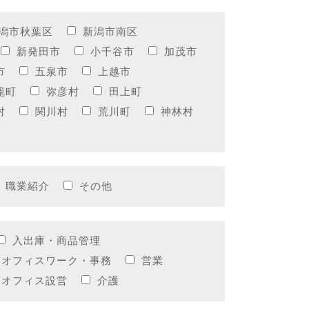
潟市秋葉区
新潟市南区
新発田市
小千谷市
加茂市
市
五泉市
上越市
籠町
弥彦村
田上町
村
関川村
荒川町
神林村
職業紹介
その他
入出庫・商品管理
オフィスワーク・事務
営業
・オフィス設営
介護