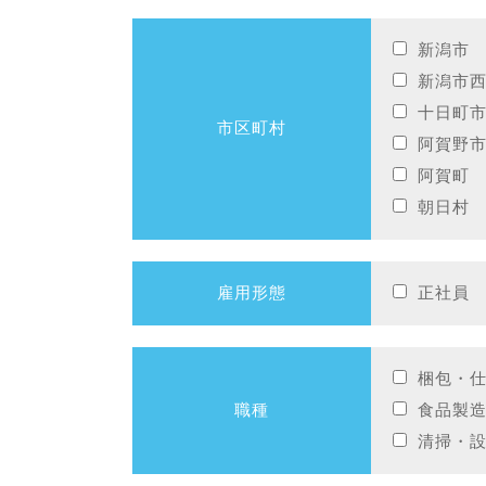
新潟市
新潟市
十日町
市区町村
阿賀野
阿賀町
朝日村
雇用形態
正社員
梱包・
職種
食品製
清掃・